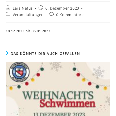
Beitrags-
Beitrag
Lars Natus
6. Dezember 2023
Autor:
veröffentlicht:
Beitrags-
Beitrags-
Veranstaltungen
0 Kommentare
Kategorie:
Kommentare:
18.12.2023 bis 05.01.2023
DAS KÖNNTE DIR AUCH GEFALLEN