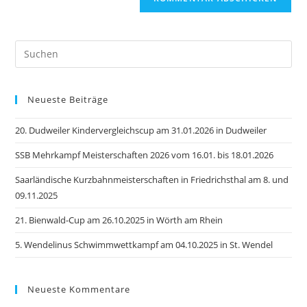
Pre
Es
to
Neueste Beiträge
clo
the
20. Dudweiler Kindervergleichscup am 31.01.2026 in Dudweiler
sea
pan
SSB Mehrkampf Meisterschaften 2026 vom 16.01. bis 18.01.2026
Saarländische Kurzbahnmeisterschaften in Friedrichsthal am 8. und
09.11.2025
21. Bienwald-Cup am 26.10.2025 in Wörth am Rhein
5. Wendelinus Schwimmwettkampf am 04.10.2025 in St. Wendel
Neueste Kommentare