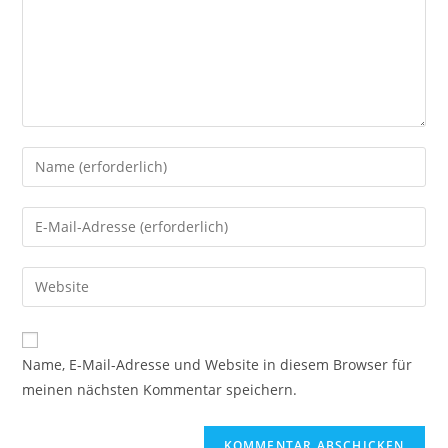
Gib
deinen
Namen
Gib
oder
deine
Benutzernamen
E-
Gib
zum
Mail-
deine
Kommentieren
Adresse
Website-
ein
zum
URL
Name, E-Mail-Adresse und Website in diesem Browser für
Kommentieren
ein
meinen nächsten Kommentar speichern.
ein
(optional)