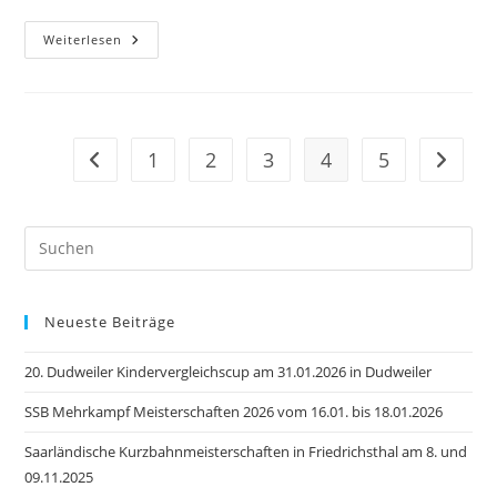
Dudweiler
Weiterlesen
Kindervergleichscup
Am
26.01.2023
In
Fechingen
1
2
3
4
5
Zur vorherigen Seite
Zur näc
Pre
Es
to
Neueste Beiträge
clo
the
20. Dudweiler Kindervergleichscup am 31.01.2026 in Dudweiler
sea
pan
SSB Mehrkampf Meisterschaften 2026 vom 16.01. bis 18.01.2026
Saarländische Kurzbahnmeisterschaften in Friedrichsthal am 8. und
09.11.2025