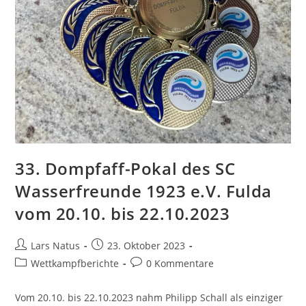
33. Dompfaff-Pokal des SC
Wasserfreunde 1923 e.V. Fulda
vom 20.10. bis 22.10.2023
Beitrags-
Beitrag
Lars Natus
23. Oktober 2023
Autor:
veröffentlicht:
Beitrags-
Beitrags-
Wettkampfberichte
0 Kommentare
Kategorie:
Kommentare:
Vom 20.10. bis 22.10.2023 nahm Philipp Schall als einziger