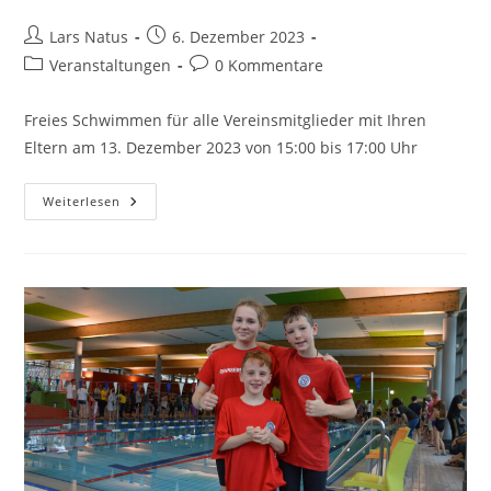
Beitrags-
Beitrag
Lars Natus
6. Dezember 2023
Autor:
veröffentlicht:
Beitrags-
Beitrags-
Veranstaltungen
0 Kommentare
Kategorie:
Kommentare:
Freies Schwimmen für alle Vereinsmitglieder mit Ihren
Eltern am 13. Dezember 2023 von 15:00 bis 17:00 Uhr
Weihnachtsschwimmen
Weiterlesen
Am
13.
Dezember
2023