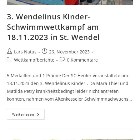
3. Wendelinus Kinder-
Schwimmwettkampf am
18.11.2023 in St. Wendel
Beitrags-
Beitrag
Lars Natus
26. November 2023
Autor:
veröffentlicht:
Beitrags-
Beitrags-
Wettkampfberichte
0 Kommentare
Kategorie:
Kommentare:
5 Medaillen und 1 Prämie Der SC Heuler veranstaltete am
18.11.2023 den 3. Wendelinus Kinder-. Da Mara Thiel und
Matilda Petry krankheitsbedingt leider nicht antreten
konnten, nahmen vom Altenkesseler Schwimmnachwuchs…
3.
Weiterlesen
Wendelinus
Kinder-
Schwimmwettkampf
Am
18.11.2023