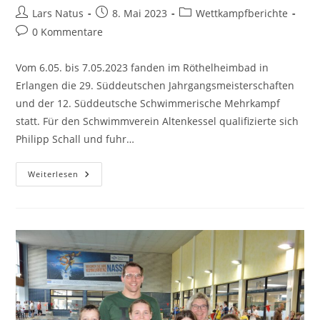
Beitrags-
Beitrag
Beitrags-
Lars Natus
8. Mai 2023
Wettkampfberichte
Autor:
veröffentlicht:
Kategorie:
Beitrags-
0 Kommentare
Kommentare:
Vom 6.05. bis 7.05.2023 fanden im Röthelheimbad in
Erlangen die 29. Süddeutschen Jahrgangsmeisterschaften
und der 12. Süddeutsche Schwimmerische Mehrkampf
statt. Für den Schwimmverein Altenkessel qualifizierte sich
Philipp Schall und fuhr…
Philipp
Weiterlesen
Schall
Erreicht
Den
5.
Platz
Beim
12.
Süddeutschen
Schwimmerischen
Mehrkampf
2023