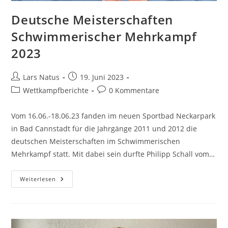
Deutsche Meisterschaften
Schwimmerischer Mehrkampf
2023
Beitrags-
Beitrag
Lars Natus
19. Juni 2023
Autor:
veröffentlicht:
Beitrags-
Beitrags-
Wettkampfberichte
0 Kommentare
Kategorie:
Kommentare:
Vom 16.06.-18.06.23 fanden im neuen Sportbad Neckarpark
in Bad Cannstadt für die Jahrgänge 2011 und 2012 die
deutschen Meisterschaften im Schwimmerischen
Mehrkampf statt. Mit dabei sein durfte Philipp Schall vom…
Deutsche
Weiterlesen
Meisterschaften
Schwimmerischer
Mehrkampf
2023