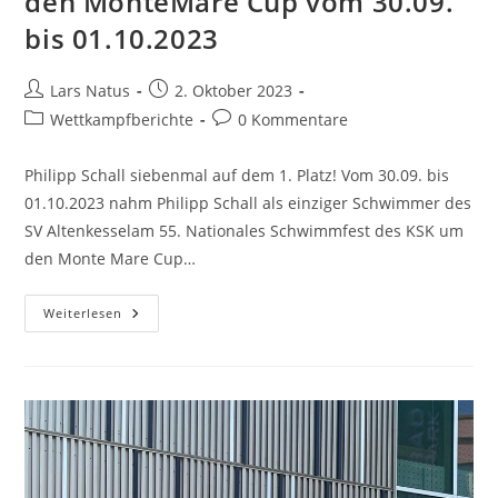
den MonteMare Cup vom 30.09.
bis 01.10.2023
Beitrags-
Beitrag
Lars Natus
2. Oktober 2023
Autor:
veröffentlicht:
Beitrags-
Beitrags-
Wettkampfberichte
0 Kommentare
Kategorie:
Kommentare:
Philipp Schall siebenmal auf dem 1. Platz! Vom 30.09. bis
01.10.2023 nahm Philipp Schall als einziger Schwimmer des
SV Altenkesselam 55. Nationales Schwimmfest des KSK um
den Monte Mare Cup…
55.
Weiterlesen
Nationales
Schwimmfest
Des
Kaiserlauterer
Schwimmsportclub
1911
E.V.
Um
Den
MonteMare
Cup