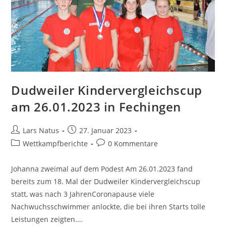
Dudweiler Kindervergleichscup
am 26.01.2023 in Fechingen
Beitrags-
Beitrag
Lars Natus
27. Januar 2023
Autor:
veröffentlicht:
Beitrags-
Beitrags-
Wettkampfberichte
0 Kommentare
Kategorie:
Kommentare:
Johanna zweimal auf dem Podest Am 26.01.2023 fand
bereits zum 18. Mal der Dudweiler Kindervergleichscup
statt, was nach 3 JahrenCoronapause viele
Nachwuchsschwimmer anlockte, die bei ihren Starts tolle
Leistungen zeigten.…