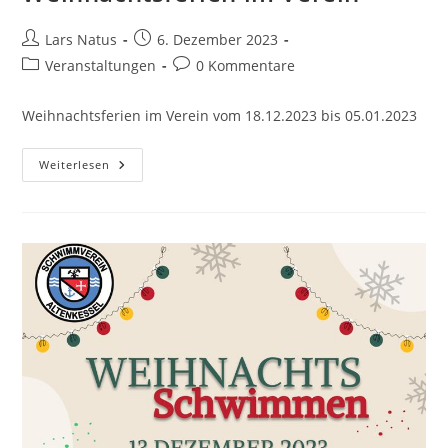
Beitrags-
Beitrag
Lars Natus
6. Dezember 2023
Autor:
veröffentlicht:
Beitrags-
Beitrags-
Veranstaltungen
0 Kommentare
Kategorie:
Kommentare:
Weihnachtsferien im Verein vom 18.12.2023 bis 05.01.2023
Weihnachtsferien
Weiterlesen
Im
Verein