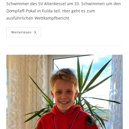
Schwimmer des SV Altenkessel am 33. Schwimmen um den
Dompfaff-Pokal in Fulda teil. Hier geht es zum
ausführlichen Wettkampfbericht
33.
Weiterlesen
Dompfaff-
Pokal
Des
SC
Wasserfreunde
1923
E.V.
Fulda
Vom
20.10.
Bis
22.10.2023