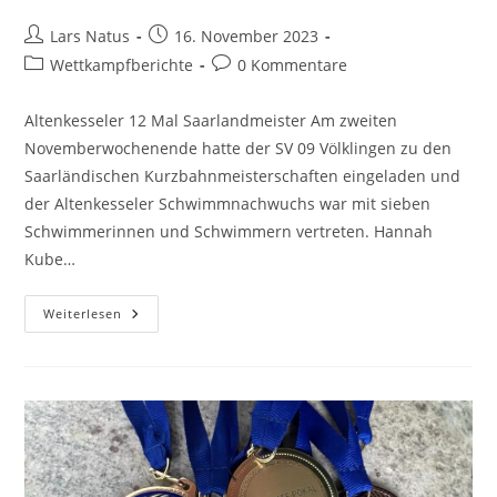
Beitrags-
Beitrag
Lars Natus
16. November 2023
Autor:
veröffentlicht:
Beitrags-
Beitrags-
Wettkampfberichte
0 Kommentare
Kategorie:
Kommentare:
Altenkesseler 12 Mal Saarlandmeister Am zweiten
Novemberwochenende hatte der SV 09 Völklingen zu den
Saarländischen Kurzbahnmeisterschaften eingeladen und
der Altenkesseler Schwimmnachwuchs war mit sieben
Schwimmerinnen und Schwimmern vertreten. Hannah
Kube…
Saarländische
Weiterlesen
Kurzbahnmeisterschaften
In
Völklingen
Am
11.
Und
12.11.2023