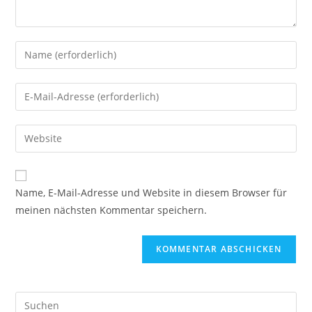
Gib
deinen
Namen
Gib
oder
deine
Benutzernamen
E-
Gib
zum
Mail-
deine
Kommentieren
Adresse
Website-
ein
zum
URL
Name, E-Mail-Adresse und Website in diesem Browser für
Kommentieren
ein
meinen nächsten Kommentar speichern.
ein
(optional)
Pre