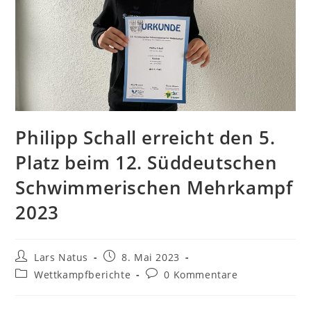
Philipp Schall erreicht den 5.
Platz beim 12. Süddeutschen
Schwimmerischen Mehrkampf
2023
Beitrags-
Beitrag
Lars Natus
8. Mai 2023
Autor:
veröffentlicht:
Beitrags-
Beitrags-
Wettkampfberichte
0 Kommentare
Kategorie:
Kommentare: