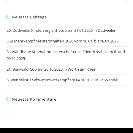
Es
to
Neueste Beiträge
clo
the
20. Dudweiler Kindervergleichscup am 31.01.2026 in Dudweiler
sea
pan
SSB Mehrkampf Meisterschaften 2026 vom 16.01. bis 18.01.2026
Saarländische Kurzbahnmeisterschaften in Friedrichsthal am 8. und
09.11.2025
21. Bienwald-Cup am 26.10.2025 in Wörth am Rhein
5. Wendelinus Schwimmwettkampf am 04.10.2025 in St. Wendel
Neueste Kommentare