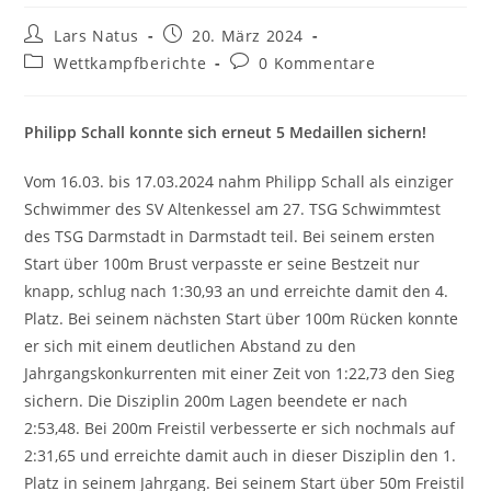
Beitrags-
Beitrag
Lars Natus
20. März 2024
Autor:
veröffentlicht:
Beitrags-
Beitrags-
Wettkampfberichte
0 Kommentare
Kategorie:
Kommentare:
Philipp Schall konnte sich erneut 5 Medaillen sichern!
Vom 16.03. bis 17.03.2024 nahm Philipp Schall als einziger
Schwimmer des SV Altenkessel am 27. TSG Schwimmtest
des TSG Darmstadt in Darmstadt teil. Bei seinem ersten
Start über 100m Brust verpasste er seine Bestzeit nur
knapp, schlug nach 1:30,93 an und erreichte damit den 4.
Platz. Bei seinem nächsten Start über 100m Rücken konnte
er sich mit einem deutlichen Abstand zu den
Jahrgangskonkurrenten mit einer Zeit von 1:22,73 den Sieg
sichern. Die Disziplin 200m Lagen beendete er nach
2:53,48. Bei 200m Freistil verbesserte er sich nochmals auf
2:31,65 und erreichte damit auch in dieser Disziplin den 1.
Platz in seinem Jahrgang. Bei seinem Start über 50m Freistil