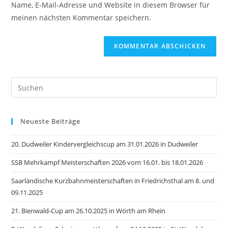
Name, E-Mail-Adresse und Website in diesem Browser für
Kommentieren
ein
meinen nächsten Kommentar speichern.
ein
(optional)
Pre
Es
to
Neueste Beiträge
clo
the
20. Dudweiler Kindervergleichscup am 31.01.2026 in Dudweiler
sea
pan
SSB Mehrkampf Meisterschaften 2026 vom 16.01. bis 18.01.2026
Saarländische Kurzbahnmeisterschaften in Friedrichsthal am 8. und
09.11.2025
21. Bienwald-Cup am 26.10.2025 in Wörth am Rhein