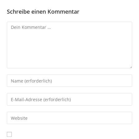
Schreibe einen Kommentar
Kommentar
Gib
deinen
Namen
Gib
oder
deine
Benutzernamen
E-
Gib
zum
Mail-
deine
Kommentieren
Adresse
Website-
ein
zum
URL