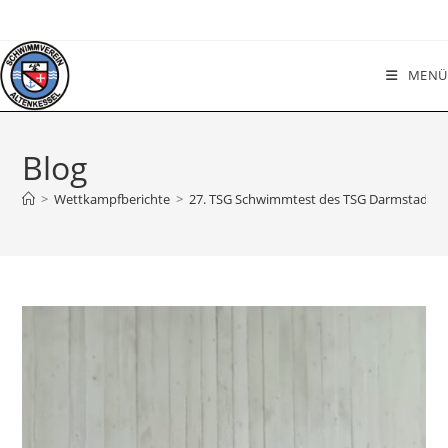
Zum
Inhalt
springen
MENÜ
Blog
>
Wettkampfberichte
>
27. TSG Schwimmtest des TSG Darmstadt vom